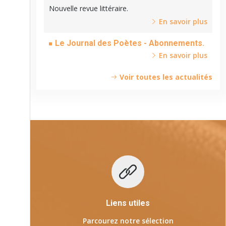
Cinquantenaire.
Nouvelle revue littéraire.
En savoir plus
Le Journal des Poètes - Abonnements.
En savoir plus
Voir toutes les actualités
Liens utiles
Parcourez notre sélection