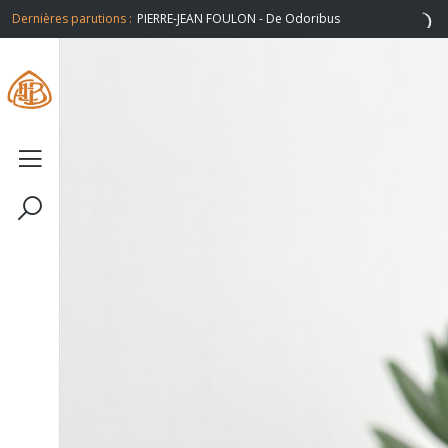
Odoribus
Dernières parutions :
PHILIPPE LEUCKX - Un peu d'air