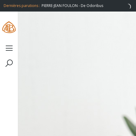
 Odoribus
Dernières parutions :
PHILIPPE LEUCKX - Un peu d'air