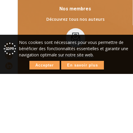
Nos membres
Découvrez tous nos auteurs
Nos cookies sont nécessaires pour vous permettre de
bénéficier des fonctionnalités essentielles et garantir une
navigation optimale sur notre site web.
Contactez-nous
Accepter
En savoir plus
Pour tous renseignements