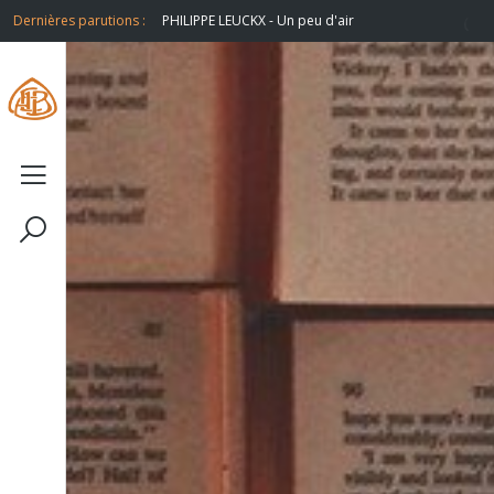
doribus
Dernières parutions :
PHILIPPE LEUCKX - Un peu d'air
R