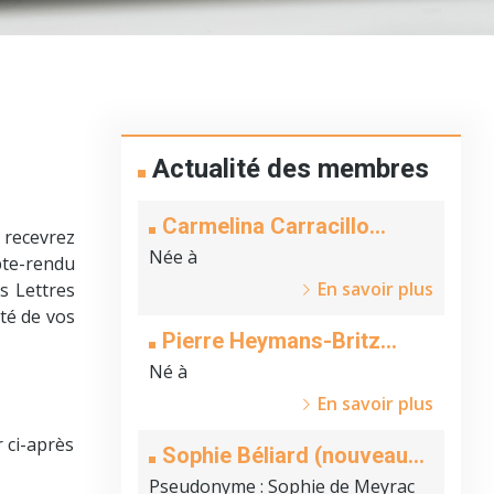
Actualité des membres
Carmelina Carracillo
s recevrez
(nouveau membre)
Née à
mpte-rendu
En savoir plus
s Lettres
ité de vos
Pierre Heymans-Britz
(nouveau membre)
Né à
En savoir plus
r ci-après
Sophie Béliard (nouveau
membre)
Pseudonyme
: Sophie de Meyrac