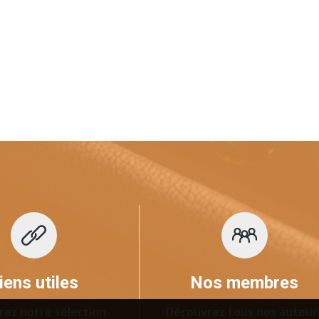
iens utiles
Nos membres
rez notre sélection
Découvrez tous nos auteur