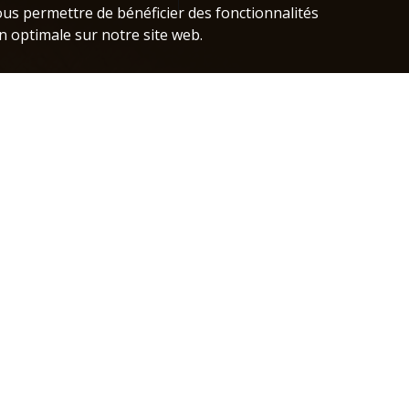
us permettre de bénéficier des fonctionnalités
n optimale sur notre site web.
a.e.b@s
+32 (0)2