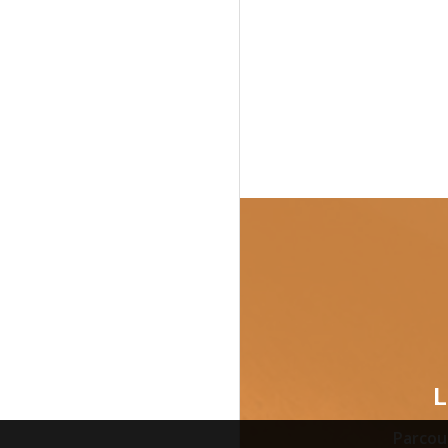
L
Parcou