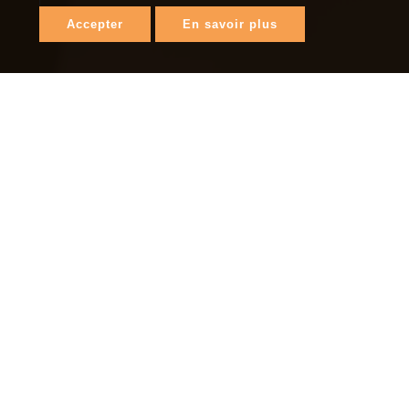
Accepter
En savoir plus
kynet.be
 512 36 57