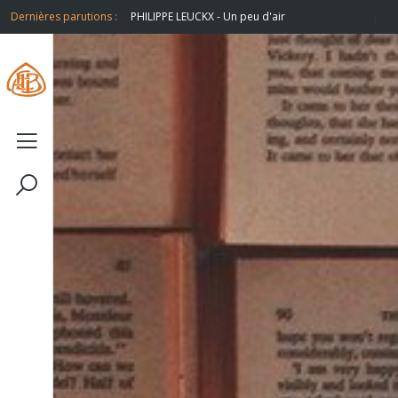
doribus
Dernières parutions :
PHILIPPE LEUCKX - Un peu d'air
R