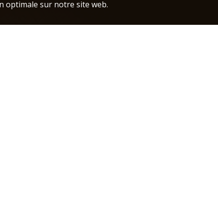
n optimale sur notre site web.
a.e.b@s
+32 (0)2