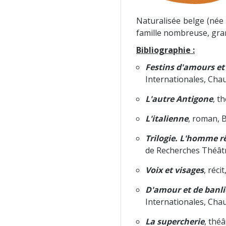
Naturalisée belge (née 
famille nombreuse, gran
Bibliographie :
Festins d'amours et
Internationales, Cha
L'autre Antigone
, t
L'italienne
, roman, B
Trilogie. L'homme rêv
de Recherches Théâtr
Voix et visages
, réci
D'amour et de banl
Internationales, Cha
La supercherie
, thé