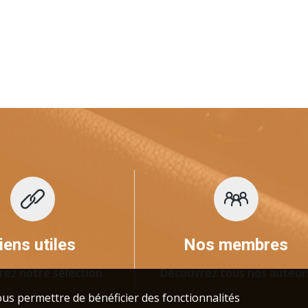
iens utiles
Nos membres
rez notre sélection
Découvrez tous nos auteur
us permettre de bénéficier des fonctionnalités