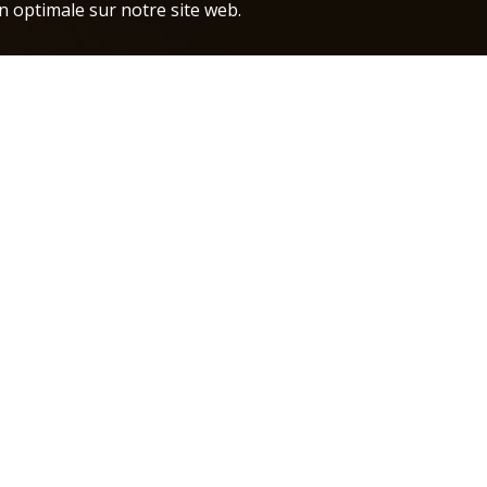
n optimale sur notre site web.
a.e.b@s
+32 (0)2