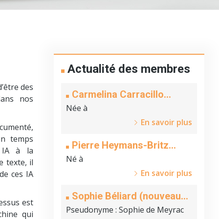
Actualité des membres
d’être des
Carmelina Carracillo
 dans nos
(nouveau membre)
Née à
En savoir plus
ocumenté,
un temps
Pierre Heymans-Britz
 IA à la
(nouveau membre)
Né à
texte, il
En savoir plus
 de ces IA
Sophie Béliard (nouveau
essus est
membre)
Pseudonyme
: Sophie de Meyrac
chine qui