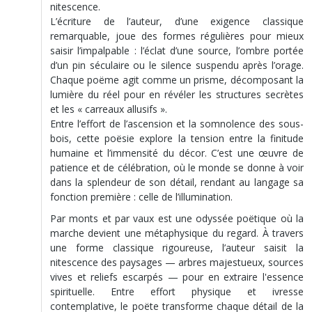
nitescence.
L’écriture de l’auteur, d’une exigence classique
remarquable, joue des formes régulières pour mieux
saisir l’impalpable : l’éclat d’une source, l’ombre portée
d’un pin séculaire ou le silence suspendu après l’orage.
Chaque poëme agit comme un prisme, décomposant la
lumière du réel pour en révéler les structures secrètes
et les « carreaux allusifs ».
Entre l’effort de l’ascension et la somnolence des sous-
bois, cette poësie explore la tension entre la finitude
humaine et l’immensité du décor. C’est une œuvre de
patience et de célébration, où le monde se donne à voir
dans la splendeur de son détail, rendant au langage sa
fonction première : celle de l’illumination.
Par monts et par vaux est une odyssée poëtique où la
marche devient une métaphysique du regard. À travers
une forme classique rigoureuse, l’auteur saisit la
nitescence des paysages — arbres majestueux, sources
vives et reliefs escarpés — pour en extraire l'essence
spirituelle. Entre effort physique et ivresse
contemplative, le poëte transforme chaque détail de la